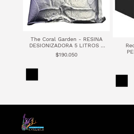
The Coral Garden - RESINA
DESIONIZADORA 5 LITROS -
Re
DI-MIX
PE
$190.050
AQ