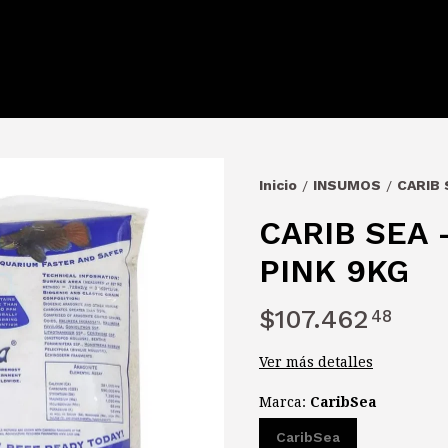
Inicio
INSUMOS
CARIB 
/
/
CARIB SEA -
PINK 9KG
$107.462
48
Ver más detalles
Marca:
CaribSea
CaribSea