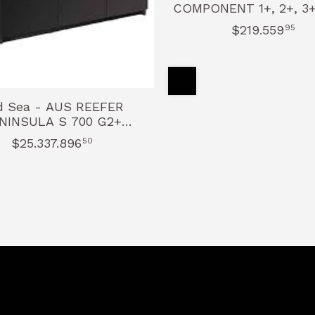
COMPONENT 1+, 2+, 3+
$219.559
95
d Sea - AUS REEFER
NINSULA S 700 G2+
UARIUM AND SUMP
$25.337.896
50
SYSTEM NEGRO