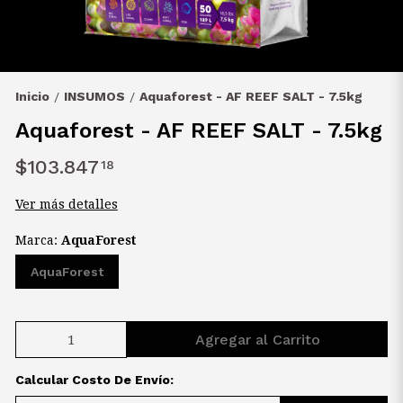
Inicio
INSUMOS
Aquaforest - AF REEF SALT - 7.5kg
/
/
Aquaforest - AF REEF SALT - 7.5kg
$103.847
18
Ver más detalles
Marca:
AquaForest
AquaForest
Agregar al Carrito
Calcular Costo De Envío: