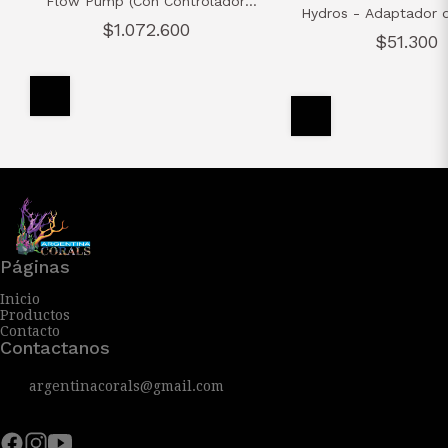
Flow Pump (Con Controlador
Hydros - Adaptador
HYDROS WaveEngine LE)
$1.072.600
$51.300
Páginas
Inicio
Productos
Contacto
Contactanos
argentinacorals@gmail.com