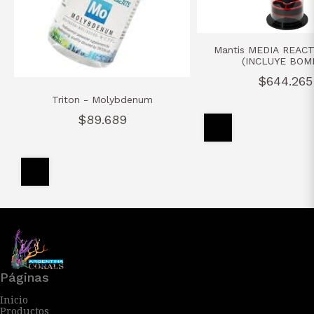
Mantis MEDIA REAC
(INCLUYE BOM
$644.265
Triton - Molybdenum
$89.689
Páginas
Inicio
Productos