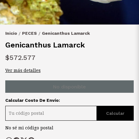
Inicio
PECES
Genicanthus Lamarck
/
/
Genicanthus Lamarck
$572.577
Ver más detalles
No disponible
Calcular Costo De Envío:
Calcular
No sé mi código postal