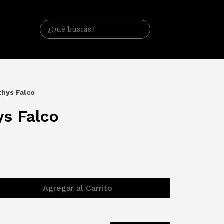
thys Falco
ys Falco
Agregar al Carrito