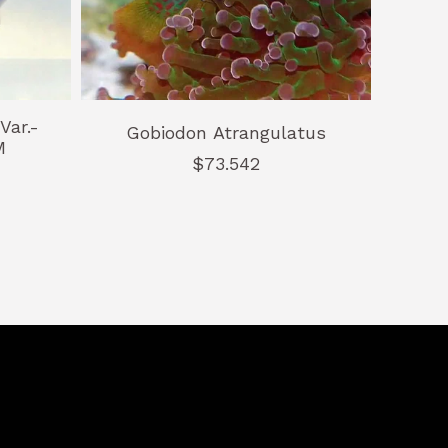
Var.-
Gobiodon Atrangulatus
M
$73.542