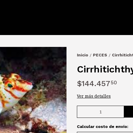
Inicio
PECES
Cirrhitich
/
/
Cirrhitichth
$144.457
50
Ver más detalles
Calcular costo de envío: