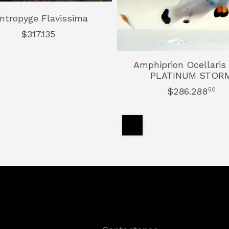
ntropyge Flavissima
$317.135
Amphiprion Ocellaris 
PLATINUM STOR
$286.288
50