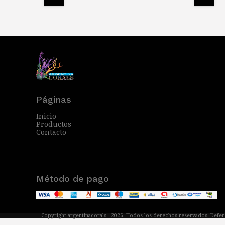
Páginas
Inicio
Productos
Contacto
Método de pago
Copyright argentinacorals - 2026. Todos los derechos reservados. Defen