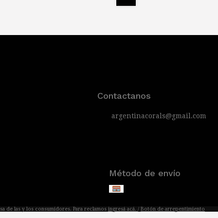
Contactanos
argentinacorals@gmail.com
Método de envío
sa de las y los consumidores. Para reclamos
ingresá acá.
/
Botón de arrepentimiento