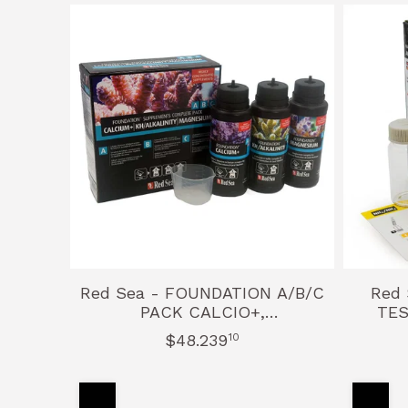
Red Sea - FOUNDATION A/B/C
Red 
PACK CALCIO+,
TES
KH/ALCALINIDAD & MAGNESIO
$48.239
10
- 250ml X 3 Liquido