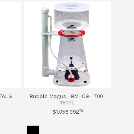
TALS
Bubble Magus -BM-C9- 700-
l
1500L
$1.058.392
73