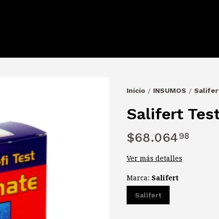
Inicio
INSUMOS
Salife
/
/
Salifert Tes
$68.064
98
Ver más detalles
Marca:
Salifert
Salifert