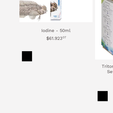
Iodine - 50ml
$61.923
07
Trit
Se