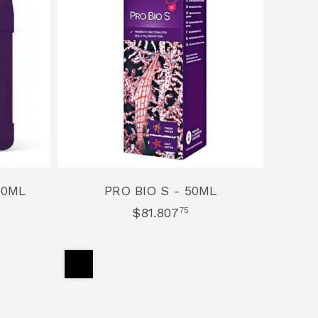
- 2000ML
PRO BIO S - 50ML
$81.807
75