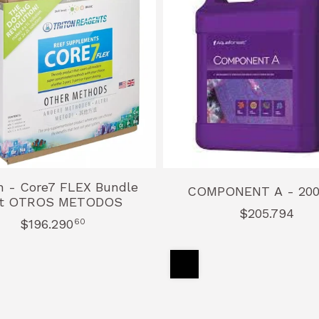
on - Core7 FLEX Bundle
COMPONENT A 
t OTROS METODOS
$205.794
$196.290
60