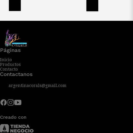
Páginas
Inicio
Productos
Contacto
Contactanos
argentinacorals@gmail.com
Creado con