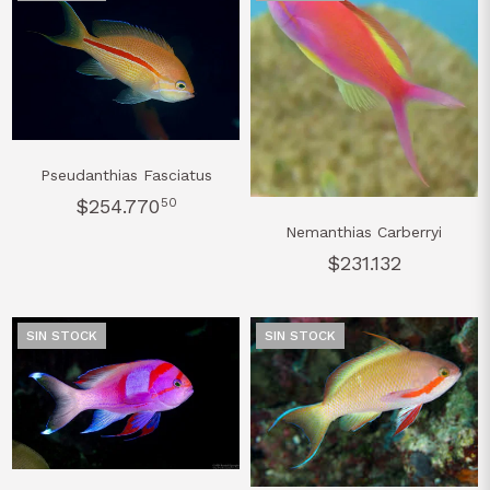
Pseudanthias Fasciatus
$254.770
50
Nemanthias Carberryi
$231.132
SIN STOCK
SIN STOCK