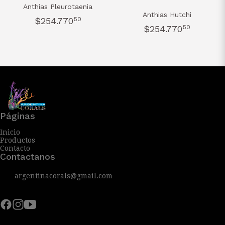
Anthias Pleurotaenia
Anthias Hutchi
$254.770
50
$254.770
50
Páginas
Inicio
Productos
Contacto
Contactanos
argentinacorals@gmail.com