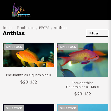
Inicio
Productos
PECES
Anthias
/
/
/
Anthias
Filtrar
SIN STOCK
SIN STOCK
Pseudanthias Squamipinnis
$231.132
Pseudanthias
Squamipinnis- Male
$231.132
SIN STOCK
SIN STOCK