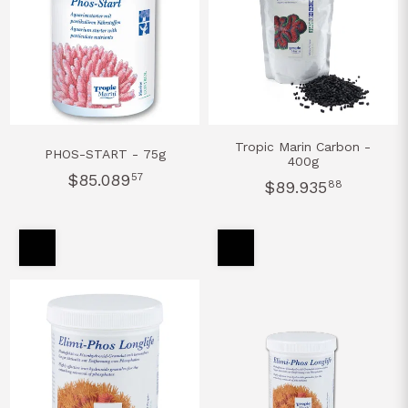
Tropic Marin Carbon -
PHOS-START - 75g
400g
$85.089
57
$89.935
88