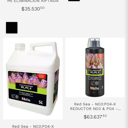
ml ELIMINACIÓN AIPTASIA
$35.530
50
Red Sea - NO3:PO4-X
REDUCTOR NO3 & PO4 - 1
L
$63.637
50
Red Sea - NO3:PO4-X