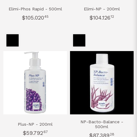
Elimi-Phos Rapid - 500ml
Elimi-NP - 200ml
$105.020
45
$104.126
12
NP-Bacto-Balance -
Plus-NP - 200ml
500ml
$59.792
67
$87.389
28