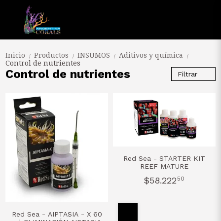
Inicio
Productos
INSUMOS
Aditivos y química
/
/
/
/
Control de nutrientes
Control de nutrientes
Filtrar
Red Sea - STARTER KIT
REEF MATURE
$58.222
50
Red Sea - AIPTASIA - X 60