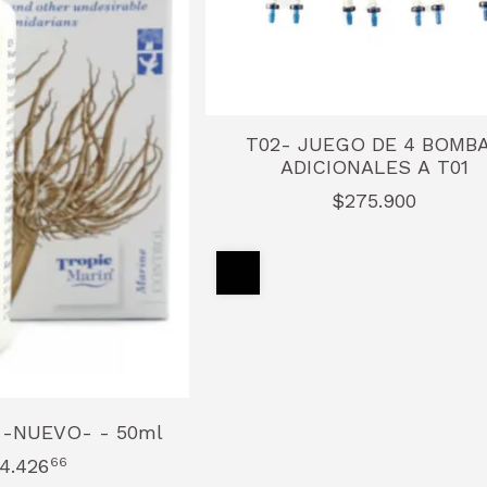
T02- JUEGO DE 4 BOMB
ADICIONALES A T01
$275.900
s -NUEVO- - 50ml
4.426
66