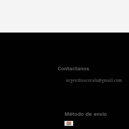
Contactanos
argentinacorals@gmail.com
Método de envío